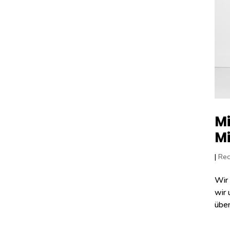
Mi
Mi
|
Rec
Wir 
wir 
über