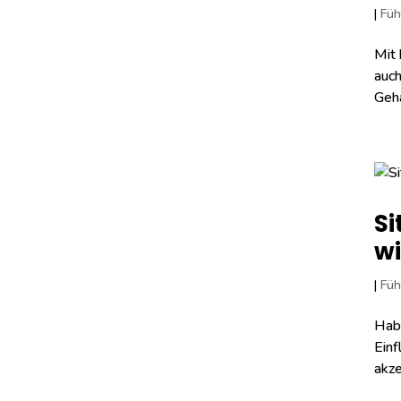
|
Füh
Mit 
auch
Geha
Si
w
|
Füh
Habe
Einf
akze