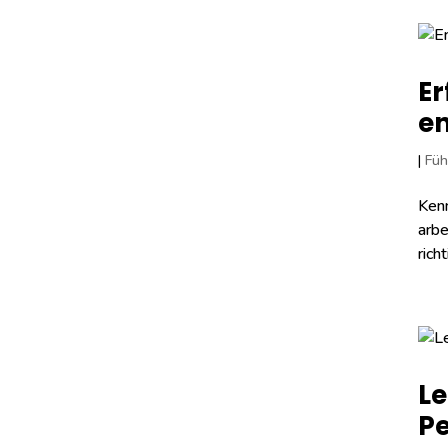
Er
en
|
Füh
Kenn
arbe
rich
Le
P