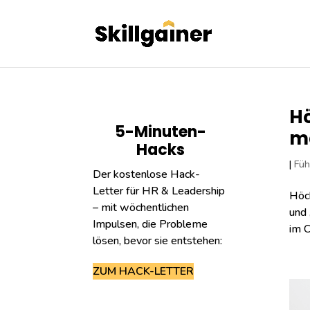
Hö
5-Minuten-
m
Hacks
|
Füh
Der kostenlose Hack-
Letter für HR & Leadership
Höch
– mit wöchentlichen
und 
Impulsen, die Probleme
im C
lösen, bevor sie entstehen:
ZUM HACK-LETTER