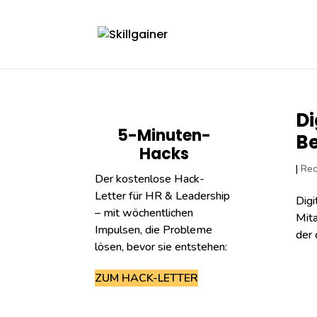
Di
5-Minuten-
B
Hacks
|
Rec
Der kostenlose Hack-
Letter für HR & Leadership
Digi
– mit wöchentlichen
Mita
Impulsen, die Probleme
der 
lösen, bevor sie entstehen:
ZUM HACK-LETTER