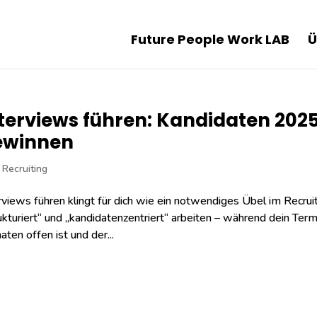
Future People Work LAB
Ü
terviews führen: Kandidaten 202
ewinnen
,
Recruiting
rviews führen klingt für dich wie ein notwendiges Übel im Recrui
ukturiert“ und „kandidatenzentriert“ arbeiten – während dein Termi
ten offen ist und der...