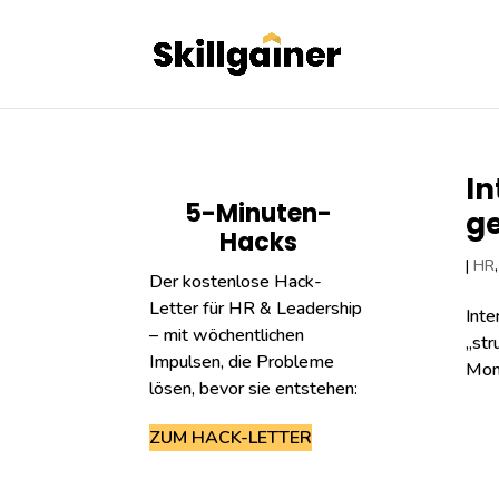
In
5-Minuten-
g
Hacks
|
HR
Der kostenlose Hack-
Letter für HR & Leadership
Inte
– mit wöchentlichen
„str
Impulsen, die Probleme
Mona
lösen, bevor sie entstehen:
ZUM HACK-LETTER