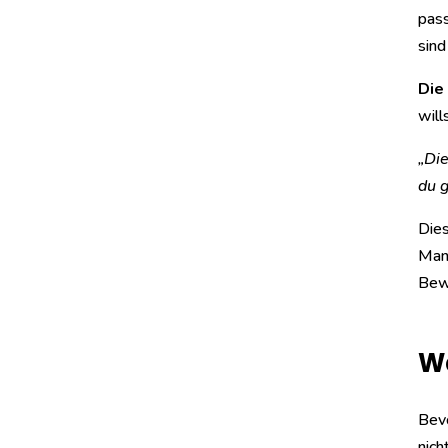
pass
sind
Die
will
„Die
du g
Dies
Mana
Bewe
Wa
Bevo
nich