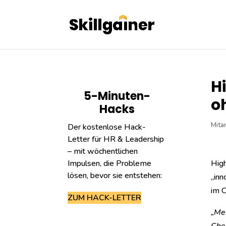
H
5-Minuten-
o
Hacks
Mita
Der kostenlose Hack-
Letter für HR & Leadership
– mit wöchentlichen
Impulsen, die Probleme
High
lösen, bevor sie entstehen:
„inn
im C
ZUM HACK-LETTER
„Mei