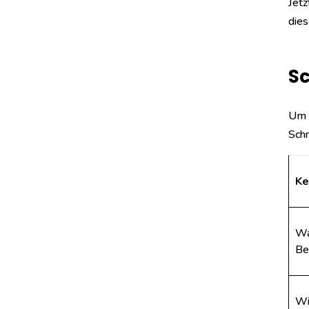
Jetz
dies
Sc
Um H
Schr
Ke
Wa
Be
Wi