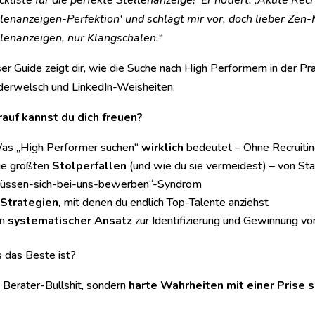
kliste für die perfekte Stellenanzeige!‘ Er notiert: ‚Akute Re
lenanzeigen-Perfektion‘ und schlägt mir vor, doch lieber Zen
lenanzeigen, nur Klangschalen.“
er Guide zeigt dir, wie die Suche nach High Performern in der Pra
derwelsch und LinkedIn-Weisheiten.
auf kannst du dich freuen?
as „High Performer suchen“
wirklich
bedeutet – Ohne Recruiti
ie größten
Stolperfallen
(und wie du sie vermeidest) – von St
üssen-sich-bei-uns-bewerben“-Syndrom
Strategien
, mit denen du endlich Top-Talente anziehst
in
systematischer Ansatz
zur Identifizierung und Gewinnung v
 das Beste ist?
 Berater-Bullshit, sondern
harte Wahrheiten mit einer Prise