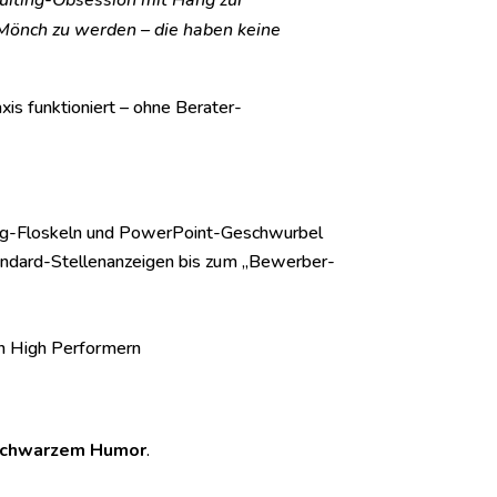
cruiting-Obsession mit Hang zur
-Mönch zu werden – die haben keine
xis funktioniert – ohne Berater-
ng-Floskeln und PowerPoint-Geschwurbel
andard-Stellenanzeigen bis zum „Bewerber-
on High Performern
 schwarzem Humor
.