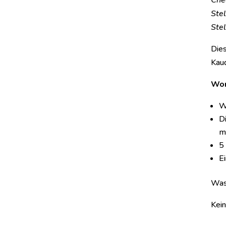
Chec
Stel
Stel
Dies
Kau
Wor
W
D
m
5
E
Was
Kein