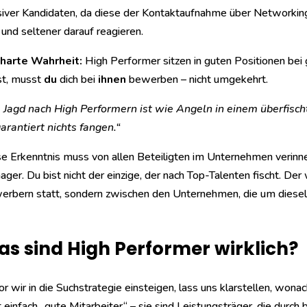
iver Kandidaten, da diese der Kontaktaufnahme über Networkin
 und seltener darauf reagieren.
 harte Wahrheit:
High Performer sitzen in guten Positionen be
st, musst
du
dich bei
ihnen
bewerben – nicht umgekehrt.
 Jagd nach High Performern ist wie Angeln in einem überfisch
arantiert nichts fangen.“
e Erkenntnis muss von allen Beteiligten im Unternehmen verinn
ger. Du bist nicht der einzige, der nach Top-Talenten fischt. D
rbern statt, sondern zwischen den Unternehmen, die um diesel
s sind High Performer wirklich?
r wir in die Suchstrategie einsteigen, lass uns klarstellen, wona
t einfach „gute Mitarbeiter“ – sie sind Leistungsträger, die dur