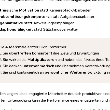
ntrinsische Motivation
statt Karrierepfad-Abarbeiter
roblemlösungskompetenz
statt Aufgabenabarbeiter
igeninitiative
statt Anweisungsempfänger
daptionsfähigkeit
statt Stillstandsverwalter
Die 4 Merkmale echter High Performer
Sie
übertreffen konsistent
ihre Ziele und Erwartungen
Sie wirken als
Multiplikatoren
und heben das Niveau ihres T
Sie denken
unternehmerisch
und übernehmen Verantwortun
Sie sind kontinuierlich an
persönlicher Weiterentwicklung
in
ien zeigen, dass engagierte Mitarbeiter deutlich produktiver sind.
erten Untersuchung kann die Performance eines engagierten und i