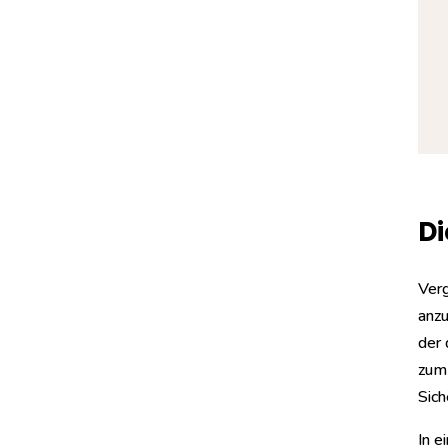
Di
Verg
anzu
der 
zum 
Sich
In e