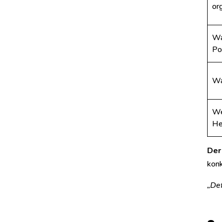
or
Wa
Po
Wa
We
He
Der
kon
„Def