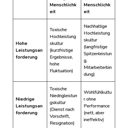
Menschlichk
Menschlichk
eit
eit
Nachhaltige
Toxische
Hochleistung
Hochleistung
skultur
Hohe
skultur
(langfristige
Leistungsan
(kurzfristige
Spitzenleistun
forderung
Ergebnisse,
g,
hohe
Mitarbeiterbin
Fluktuation)
dung)
Toxische
Wohlfühlkultu
Niedrigleistun
Niedrige
r ohne
gskultur
Leistungsan
Performance
(Dienst nach
forderung
(nett, aber
Vorschrift,
ineffektiv)
Resignation)