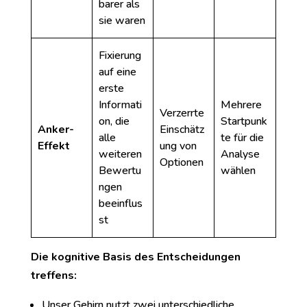
barer als
sie waren
Fixierung
auf eine
erste
Informati
Mehrere
Verzerrte
on, die
Startpunk
Anker-
Einschätz
alle
te für die
Effekt
ung von
weiteren
Analyse
Optionen
Bewertu
wählen
ngen
beeinflus
st
Die kognitive Basis des Entscheidungen
treffens:
Unser Gehirn nutzt zwei unterschiedliche