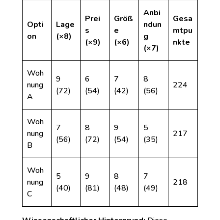
Anbi
Prei
Größ
Gesa
Opti
Lage
ndun
s
e
mtpu
on
(×8)
g
(×9)
(×6)
nkte
(×7)
Woh
9
6
7
8
nung
224
(72)
(54)
(42)
(56)
A
Woh
7
8
9
5
nung
217
(56)
(72)
(54)
(35)
B
Woh
5
9
8
7
nung
218
(40)
(81)
(48)
(49)
C